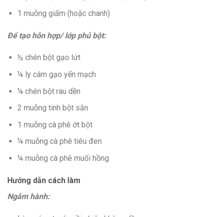
1 muỗng giấm (hoặc chanh)
Để tạo hỗn hợp/ lớp phủ bột:
½ chén bột gạo lứt
¼ ly cám gạo yến mạch
¼ chén bột rau dền
2 muỗng tinh bột sắn
1 muỗng cà phê ớt bột
¼ muỗng cà phê tiêu đen
¼ muỗng cà phê muối hồng
Hướng dẫn cách làm
Ngâm hành: