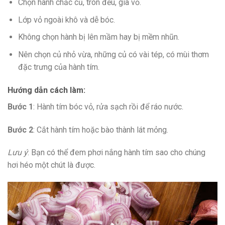
Chọn hành chắc củ, tròn đều, già vỏ.
Lớp vỏ ngoài khô và dễ bóc.
Không chọn hành bị lên mầm hay bị mềm nhũn.
Nên chọn củ nhỏ vừa, những củ có vài tép, có mùi thơm
đặc trưng của hành tím.
Hướng dẫn cách làm:
Bước 1
: Hành tím bóc vỏ, rửa sạch rồi để ráo nước.
Bước 2
: Cắt hành tím hoặc bào thành lát mỏng.
Lưu ý
: Bạn có thể đem phơi nắng hành tím sao cho chúng
hơi héo một chút là được.