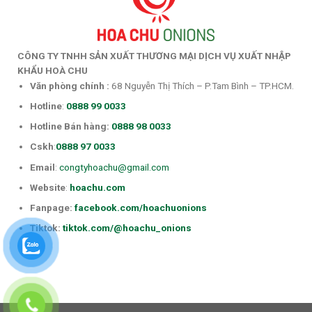
CÔNG TY TNHH SẢN XUẤT THƯƠNG MẠI DỊCH VỤ XUẤT NHẬP
KHẨU HOÀ CHU
Văn phòng chính
:
68 Nguyễn Thị Thích – P.Tam Bình – TP.HCM.
Hotline
:
0888 99 0033
Hotline Bán hàng:
0888 98 0033
Cskh
:
0888 97 0033
Email
:
congtyhoachu@gmail.com
Website
:
hoachu.com
Fanpage:
facebook.com/hoachuonions
Tiktok:
tiktok.com/@hoachu_onions